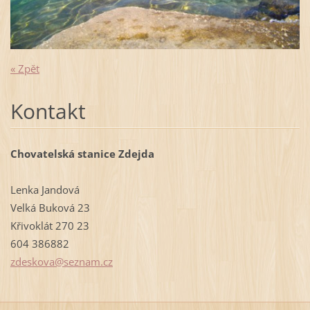
« Zpět
Kontakt
Chovatelská stanice Zdejda
Lenka Jandová
Velká Buková 23
Křivoklát 270 23
604 386882
zdeskova
@seznam.
cz