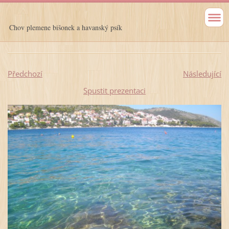
Chov plemene bišonek a havanský psík
Předchozí
Následující
Spustit prezentaci