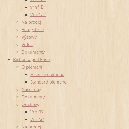
vrh " B "
Vrh " a "
Na prodej
Fotogalerie
Výstavy
Videa
Dokumenty
Bichon á poil Frisé
O plemeni
Historie plemene
Standard plemene
Naše feny
Dokumenty
Odchovy
Vrh "B"
Vrh "a"
Na prodej