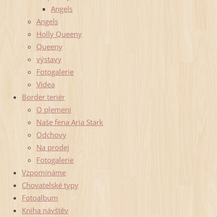
Angels
Angels
Holly Queeny
Queeny
výstavy
Fotogalerie
Videa
Border teriér
O plemeni
Naše fena Aria Stark
Odchovy
Na prodej
Fotogalerie
Vzpomínáme
Chovatelské typy
Fotoalbum
Kniha návštěv