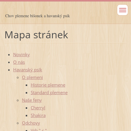
Chov plemene bišonek a havanský psík
Mapa stránek
Novinky
O nás
Havanský psík
O plemeni
Historie plemene
Standard plemene
Naše feny
Cherryl
Shakira
Odchovy
Vrh " c "