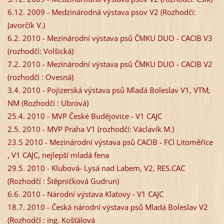
6.12. 2009 -
Medzinárodná výstava psov V2 (Rozhodčí:
Javorčík V.)
6.2. 2010 -
Mezinárodní výstava psů ČMKU DUO -
CACIB V3
(rozhodčí: Volšická)
7.2. 2010 -
Mezinárodní výstava psů ČMKU DUO -
CACIB V2
(rozhodčí : Ovesná)
3.4. 2010 -
Pojizerská výstava psů Mladá Boleslav V1, VTM,
NM (Rozhodčí : Ubrová)
25.4. 2010 -
MVP České Budějovice -
V1 CAJC
2.5. 2010 -
MVP Praha V1 (rozhodčí: Václavík M.)
23.5 2010 -
Mezinárodní výstava psů CACIB -
FCI Litoměřice
, V1 CAJC, nejlepší mladá fena
29.5. 2010 -
Klubová-
Lysá nad Labem, V2, RES.CAC
(Rozhodčí : Štěpničková Gudrun)
6.6. 2010 -
Národní výstava Klatovy -
V1 CAJC
18.7. 2010 -
Česká národní výstava psů Mladá Boleslav V2
(Rozhodčí : ing. Košťálová