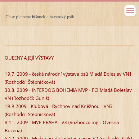
Chov plemene bišonek a havanský psík
QUEENY A JEJÍ VÝSTAVY
19.7. 2009 -
česká národní výstava psů Mladá Boleslav VN1
(Rozhodčí: Štěpničková)
30.8. 2009 -
INTERDOG BOHEMIA MVP -
FCI Mladá Boleslav
VN (Rozhodčí: Guniš)
19.9 2009 -
Klubová -
Rychnov nad Kněžnou -
VN3
(Rozhodčí: Štěpničková)
8.11. 2009 -
MVP PRAHA -
V3 (Rozhodčí: mgr. Ovesná
Božena)
5.12. 2009 -
Medzinárodná výstava psov V2 (rozhodčí: Csik)