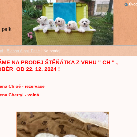
úvod
 psík
od
-
Bichon á poil Frisé
-
Na prodej
ME NA PRODEJ ŠTĚŇÁTKA Z VRHU " CH " ,
BĚR OD 22. 12. 2024 !
fena Chloé - rezervace
fena Cherryl - volná