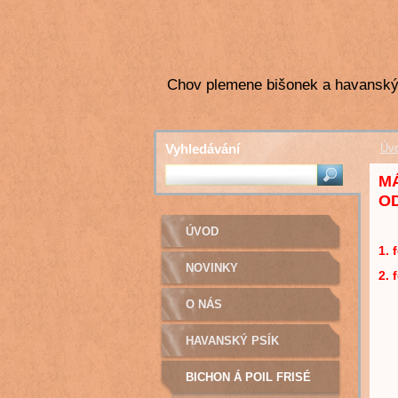
Chov plemene bišonek a havanský
Vyhledávání
Úv
MÁ
OD
ÚVOD
1. 
NOVINKY
2. 
O NÁS
HAVANSKÝ PSÍK
BICHON Á POIL FRISÉ