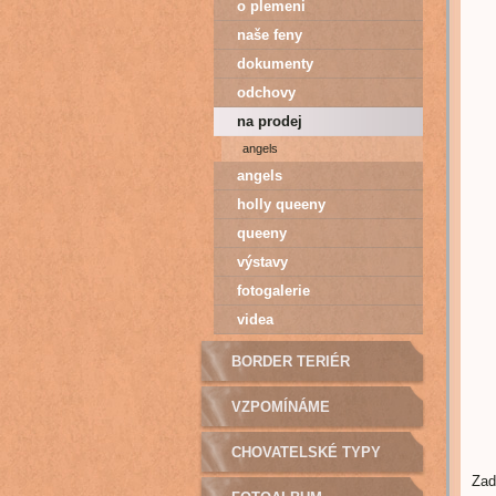
o plemeni
naše feny
dokumenty
odchovy
na prodej
angels
angels
holly queeny
queeny
výstavy
fotogalerie
videa
BORDER TERIÉR
VZPOMÍNÁME
CHOVATELSKÉ TYPY
Zad