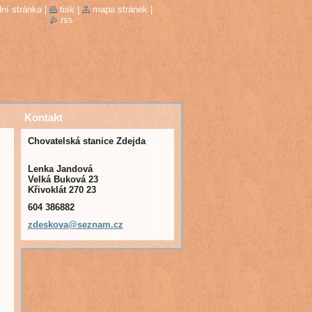
ní stránka
|
tisk
|
mapa stránek
|
rss
Kontakt
Chovatelská stanice Zdejda
Lenka Jandová
Velká Buková 23
Křivoklát 270 23
604 386882
zdeskova
@seznam.
cz