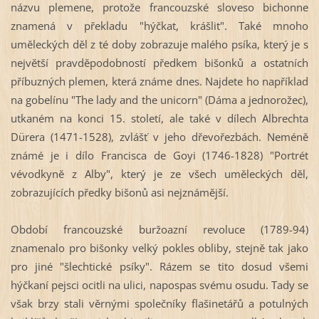
názvu plemene, protože francouzské sloveso bichonne
znamená v překladu "hýčkat, krášlit". Také mnoho
uměleckých děl z té doby zobrazuje malého psíka, který je s
největší pravděpodobností předkem bišonků a ostatních
příbuzných plemen, která známe dnes. Najdete ho například
na gobelínu "The lady and the unicorn" (Dáma a jednorožec),
utkaném na konci 15. století, ale také v dílech Albrechta
Dürera (1471-
1528), zvlášť v jeho dřevořezbách. Neméně
známé je i dílo Francisca de Goyi (1746-
1828) "Portrét
vévodkyně z Alby", který je ze všech uměleckých děl,
zobrazujících předky bišonů asi nejznámější.
Období francouzské buržoazní revoluce (1789-
94)
znamenalo pro bišonky velký pokles obliby, stejně tak jako
pro jiné "šlechtické psíky". Rázem se tito dosud všemi
hýčkaní pejsci ocitli na ulici, napospas svému osudu. Tady se
však brzy stali věrnými společníky flašinetářů a potulných