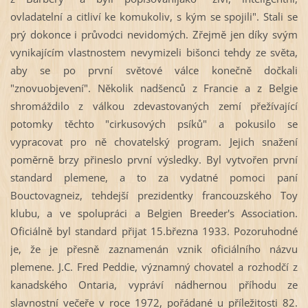
ovladatelní a citliví ke komukoliv, s kým se spojili". Stali se
prý dokonce i průvodci nevidomých. Zřejmě jen díky svým
vynikajícím vlastnostem nevymizeli bišonci tehdy ze světa,
aby se po první světové válce konečně dočkali
"znovuobjevení". Několik nadšenců z Francie a z Belgie
shromáždilo z válkou zdevastovaných zemí přežívající
potomky těchto "cirkusových psíků" a pokusilo se
vypracovat pro ně chovatelský program. Jejich snažení
poměrně brzy přineslo první výsledky. Byl vytvořen první
standard plemene, a to za vydatné pomoci paní
Bouctovagneiz, tehdejší prezidentky francouzského Toy
klubu, a ve spolupráci a Belgien Breeder's Association.
Oficiálně byl standard přijat 15.března 1933. Pozoruhodné
je, že je přesně zaznamenán vznik oficiálního názvu
plemene. J.C. Fred Peddie, významný chovatel a rozhodčí z
kanadského Ontaria, vypráví nádhernou příhodu ze
slavnostní večeře v roce 1972, pořádané u příležitosti 82.