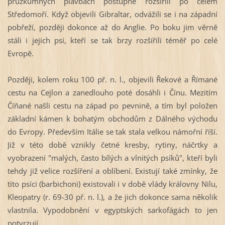
průzkumných plavbách postupně rozšířili po celém
Středomoří. Když objevili Gibraltar, odvážili se i na západní
pobřeží, později dokonce až do Anglie. Po boku jim věrně
stáli i jejich psi, kteří se tak brzy rozšířili téměř po celé
Evropě.
Později, kolem roku 100 př. n. l., objevili Řekové a Římané
cestu na Cejlon a zanedlouho poté dosáhli i Čínu. Mezitím
Číňané našli cestu na západ po pevnině, a tím byl položen
základní kámen k bohatým obchodům z Dálného východu
do Evropy. Především Itálie se tak stala velkou námořní říší.
Již v této době vznikly četné kresby, rytiny, náčrtky a
vyobrazení "malých, často bílých a vlnitých psíků", kteří byli
tehdy již velice rozšíření a oblíbení. Existují také zmínky, že
tito psíci (barbichoni) existovali i v době vlády královny Nilu,
Kleopatry (r. 69-
30 př. n. l.), a že jich dokonce sama několik
vlastnila. Vypodobnění v egyptských sarkofágách to jen
potvrzují.