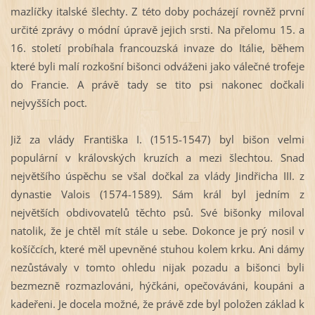
mazlíčky italské šlechty. Z této doby pocházejí rovněž první
určité zprávy o módní úpravě jejich srsti. Na přelomu 15. a
16. století probíhala francouzská invaze do Itálie, během
které byli malí rozkošní bišonci odváženi jako válečné trofeje
do Francie. A právě tady se tito psi nakonec dočkali
nejvyšších poct.
Již za vlády Františka I. (1515-
1547) byl bišon velmi
populární v královských kruzích a mezi šlechtou. Snad
největšího úspěchu se všal dočkal za vlády Jindřicha III. z
dynastie Valois (1574-
1589). Sám král byl jedním z
největších obdivovatelů těchto psů. Své bišonky miloval
natolik, že je chtěl mít stále u sebe. Dokonce je prý nosil v
košíčcích, které měl upevněné stuhou kolem krku. Ani dámy
nezůstávaly v tomto ohledu nijak pozadu a bišonci byli
bezmezně rozmazlováni, hýčkáni, opečováváni, koupáni a
kadeřeni. Je docela možné, že právě zde byl položen základ k