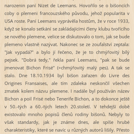
narozenin paní Nizet de Leemans. Hovořilo se o bišoncích
coby o plemeni francouzského původu, jehož popularita v
USA roste. Paní Leemans vyprávěla hostům, že v roce 1933,
když se konalo setkání se zakládajícími členy klubu tvořícího
se nového plemene, velice se diskutovalo o tom, jak se bude
plemeno vlastně nazývat. Nakonec se ze zoufalství zeptala:
"Jak vypadá?" a bylo jí řečeno, že je to chmýřovitý bílý
pejsek. "Dobrá tedy," řekla paní Leemans, "pak se bude
jmenovat Bichon Frisé" (=chmýřovitý malý pes). A tak se
stalo. Dne 18.10.1934 byl bišon zařazen do Livre des
Origines Fransaises, ale tím zdaleka neskončil všechen
zmatek kolem názvu plemene. I nadále byl používán název
Bichon a poil Frisé nebo Tenerife Bichon, a to dokonce ještě
v 50.-
tých a 60.-
tých letech 20.století. V tehdejší době
existovalo mnoho popisů členů rodiny bišonů. Nebyly to
však standardy, jak je známe dnes, ale spíše hrubé
charakteristiky, které se navíc u různých autorů lišily. Přesto