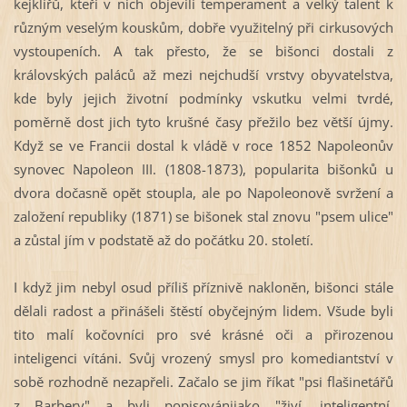
kejklířů, kteří v nich objevili temperament a velký talent k
různým veselým kouskům, dobře využitelný při cirkusových
vystoupeních. A tak přesto, že se bišonci dostali z
královských paláců až mezi nejchudší vrstvy obyvatelstva,
kde byly jejich životní podmínky vskutku velmi tvrdé,
poměrně dost jich tyto krušné časy přežilo bez větší újmy.
Když se ve Francii dostal k vládě v roce 1852 Napoleonův
synovec Napoleon III. (1808-
1873), popularita bišonků u
dvora dočasně opět stoupla, ale po Napoleonově svržení a
založení republiky (1871) se bišonek stal znovu "psem ulice"
a zůstal jím v podstatě až do počátku 20. století.
I když jim nebyl osud příliš příznivě nakloněn, bišonci stále
dělali radost a přinášeli štěstí obyčejným lidem. Všude byli
tito malí kočovníci pro své krásné oči a přirozenou
inteligenci vítáni. Svůj vrozený smysl pro komediantství v
sobě rozhodně nezapřeli. Začalo se jim říkat "psi flašinetářů
z Barbery" a byli popisovánijako "živí, inteligentní,