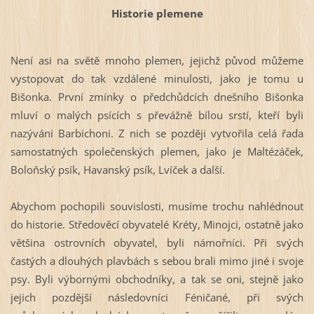
Historie plemene
Není asi na světě mnoho plemen, jejichž původ můžeme
vystopovat do tak vzdálené minulosti, jako je tomu u
Bišonka. První zmínky o předchůdcích dnešního Bišonka
mluví o malých psících s převážně bílou srstí, kteří byli
nazýváni Barbichoni. Z nich se později vytvořila celá řada
samostatných společenských plemen, jako je Maltézáček,
Boloňský psík, Havanský psík, Lvíček a další.
Abychom pochopili souvislosti, musíme trochu nahlédnout
do historie. Středověcí obyvatelé Kréty, Minojci, ostatně jako
většina ostrovních obyvatel, byli námořníci. Při svých
častých a dlouhých plavbách s sebou brali mimo jiné i svoje
psy. Byli výbornými obchodníky, a tak se oni, stejně jako
jejich pozdější následovníci Féničané, při svých