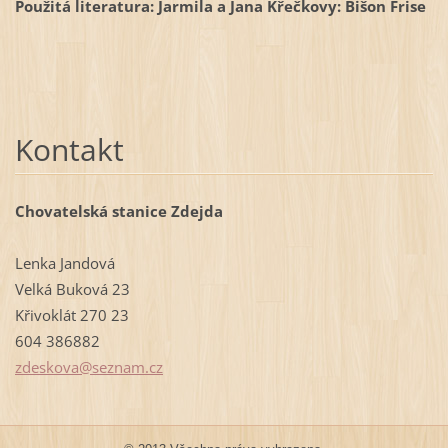
Použitá literatura: Jarmila a Jana Křečkovy: Bišon Frise
Kontakt
Chovatelská stanice Zdejda
Lenka Jandová
Velká Buková 23
Křivoklát 270 23
604 386882
zdeskova
@seznam.
cz