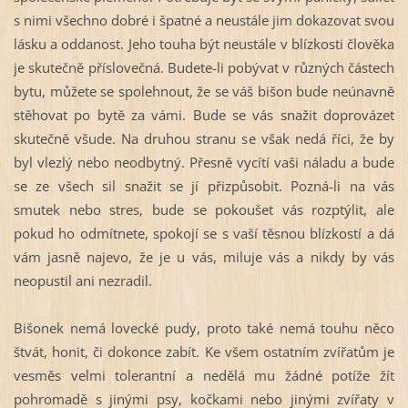
s nimi všechno dobré i špatné a neustále jim dokazovat svou
lásku a oddanost. Jeho touha být neustále v blízkosti člověka
je skutečně příslovečná. Budete-
li pobývat v různých částech
bytu, můžete se spolehnout, že se váš bišon bude neúnavně
stěhovat po bytě za vámi. Bude se vás snažit doprovázet
skutečně všude. Na druhou stranu se však nedá říci, že by
byl vlezlý nebo neodbytný. Přesně vycítí vaši náladu a bude
se ze všech sil snažit se jí přizpůsobit. Pozná-
li na vás
smutek nebo stres, bude se pokoušet vás rozptýlit, ale
pokud ho odmítnete, spokojí se s vaší těsnou blízkostí a dá
vám jasně najevo, že je u vás, miluje vás a nikdy by vás
neopustil ani nezradil.
Bišonek nemá lovecké pudy, proto také nemá touhu něco
štvát, honit, či dokonce zabít. Ke všem ostatním zvířatům je
vesměs velmi tolerantní a nedělá mu žádné potíže žít
pohromadě s jinými psy, kočkami nebo jinými zvířaty v