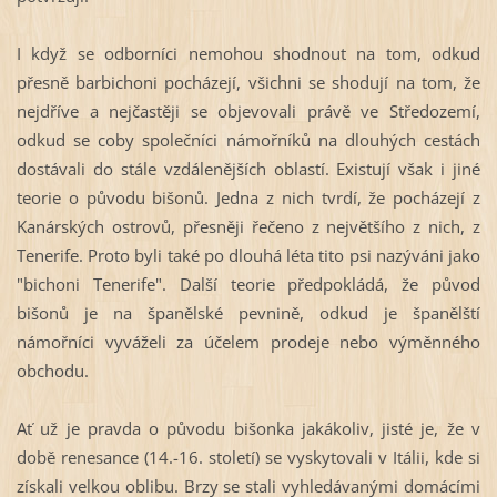
I když se odborníci nemohou shodnout na tom, odkud
přesně barbichoni pocházejí, všichni se shodují na tom, že
nejdříve a nejčastěji se objevovali právě ve Středozemí,
odkud se coby společníci námořníků na dlouhých cestách
dostávali do stále vzdálenějších oblastí. Existují však i jiné
teorie o původu bišonů. Jedna z nich tvrdí, že pocházejí z
Kanárských ostrovů, přesněji řečeno z největšího z nich, z
Tenerife. Proto byli také po dlouhá léta tito psi nazýváni jako
"bichoni Tenerife". Další teorie předpokládá, že původ
bišonů je na španělské pevnině, odkud je španělští
námořníci vyváželi za účelem prodeje nebo výměnného
obchodu.
Ať už je pravda o původu bišonka jakákoliv, jisté je, že v
době renesance (14.-
16. století) se vyskytovali v Itálii, kde si
získali velkou oblibu. Brzy se stali vyhledávanými domácími