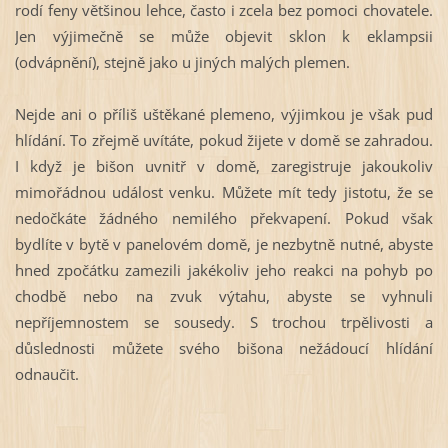
rodí feny většinou lehce, často i zcela bez pomoci chovatele.
Jen výjimečně se může objevit sklon k eklampsii
(odvápnění), stejně jako u jiných malých plemen.
Nejde ani o příliš uštěkané plemeno, výjimkou je však pud
hlídání. To zřejmě uvítáte, pokud žijete v domě se zahradou.
I když je bišon uvnitř v domě, zaregistruje jakoukoliv
mimořádnou událost venku. Můžete mít tedy jistotu, že se
nedočkáte žádného nemilého překvapení. Pokud však
bydlíte v bytě v panelovém domě, je nezbytně nutné, abyste
hned zpočátku zamezili jakékoliv jeho reakci na pohyb po
chodbě nebo na zvuk výtahu, abyste se vyhnuli
nepříjemnostem se sousedy. S trochou trpělivosti a
důslednosti můžete svého bišona nežádoucí hlídání
odnaučit.