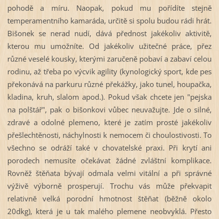
pohodě a míru. Naopak, pokud mu pořídíte stejně
temperamentního kamaráda, určitě si spolu budou rádi hrát.
Bišonek se nerad nudí, dává přednost jakékoliv aktivitě,
kterou mu umožníte. Od jakékoliv užitečné práce, přez
různé veselé kousky, kterými zaručeně pobaví a zabaví celou
rodinu, až třeba po výcvik agility (kynologický sport, kde pes
překonává na parkuru různé překážky, jako tunel, houpačka,
kladina, kruh, slalom apod.). Pokud však chcete jen "pejska
na polštář", pak o bišonkovi vůbec neuvažujte. Jde o silné,
zdravé a odolné plemeno, které je zatím prosté jakékoliv
přešlechtěnosti, náchylnosti k nemocem či choulostivosti. To
všechno se odráží také v chovatelské praxi. Při krytí ani
porodech nemusíte očekávat žádné zvláštní komplikace.
Rovněž štěňata bývají odmala velmi vitální a při správné
výživě výborně prosperují. Trochu vás může překvapit
relativně velká porodní hmotnost štěňat (běžně okolo
20dkg), která je u tak malého plemene neobvyklá. Přesto