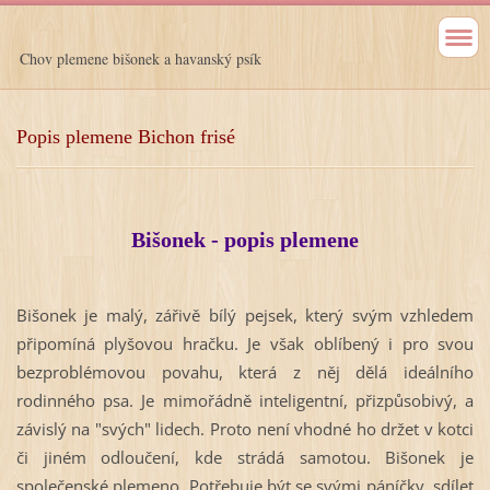
Chov plemene bišonek a havanský psík
Popis plemene Bichon frisé
Bišonek -
popis plemene
Bišonek je malý, zářivě bílý pejsek, který svým vzhledem
připomíná plyšovou hračku. Je však oblíbený i pro svou
bezproblémovou povahu, která z něj dělá ideálního
rodinného psa. Je mimořádně inteligentní, přizpůsobivý, a
závislý na "svých" lidech. Proto není vhodné ho držet v kotci
či jiném odloučení, kde strádá samotou. Bišonek je
společenské plemeno. Potřebuje být se svými páníčky, sdílet