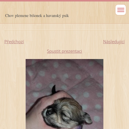
Chov plemene bišonek a havanský psík
Předchozí
Následující
Spustit prezentaci