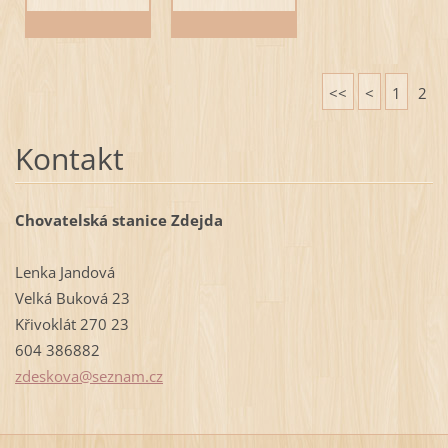
<<
<
1
2
Kontakt
Chovatelská stanice Zdejda
Lenka Jandová
Velká Buková 23
Křivoklát 270 23
604 386882
zdeskova
@seznam.
cz