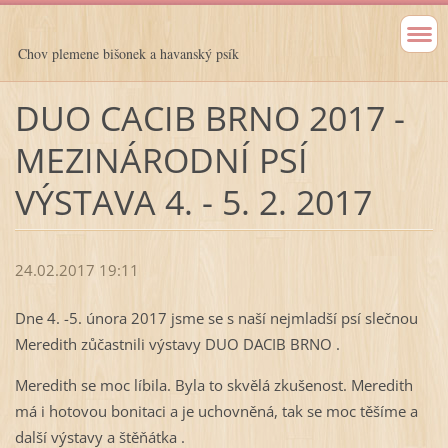
Chov plemene bišonek a havanský psík
DUO CACIB BRNO 2017 -
MEZINÁRODNÍ PSÍ
VÝSTAVA 4. - 5. 2. 2017
24.02.2017 19:11
Dne 4. -5. února 2017 jsme se s naší nejmladší psí slečnou
Meredith zůčastnili výstavy DUO DACIB BRNO .
Meredith se moc líbila. Byla to skvělá zkušenost. Meredith
má i hotovou bonitaci a je uchovněná, tak se moc těšíme a
další výstavy a štěňátka .