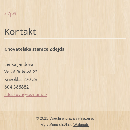
« Zpět
Kontakt
Chovatelská stanice Zdejda
Lenka Jandová
Velká Buková 23
Křivoklát 270 23
604 386882
zdeskova
@seznam.
cz
© 2013 Všechna práva vyhrazena.
Vytvořeno službou
Webnode