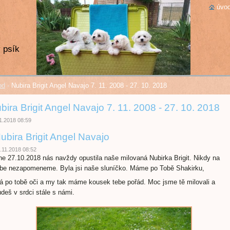
úvod
 psík
od
-
Nubira Brigit Angel Navajo 7. 11. 2008 - 27. 10. 2018
bira Brigit Angel Navajo 7. 11. 2008 - 27. 10. 2018
1.2018 08:59
ubira Brigit Angel Navajo
.11.2018 08:52
e 27.10.2018 nás navždy opustila naše milovaná Nubirka Brigit. Nikdy na
ebe nezapomeneme. Byla jsi naše sluníčko. Máme po Tobě Shakirku,
 po tobě oči a my tak máme kousek tebe pořád. Moc jsme tě milovali a
deš v srdci stále s námi.