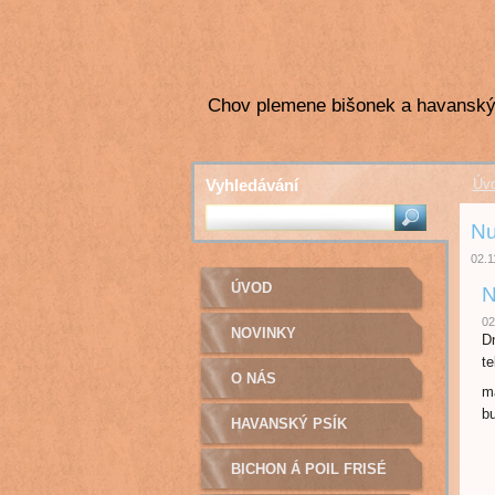
Chov plemene bišonek a havanský
Vyhledávání
Úv
Nu
02.1
ÚVOD
N
02
NOVINKY
Dn
t
O NÁS
má
bu
HAVANSKÝ PSÍK
BICHON Á POIL FRISÉ