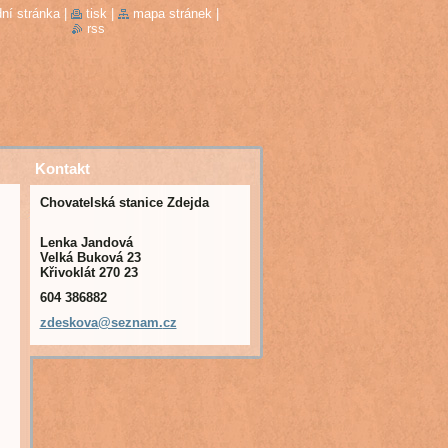
ní stránka
|
tisk
|
mapa stránek
|
rss
Kontakt
Chovatelská stanice Zdejda
Lenka Jandová
Velká Buková 23
Křivoklát 270 23
604 386882
zdeskova
@seznam.
cz