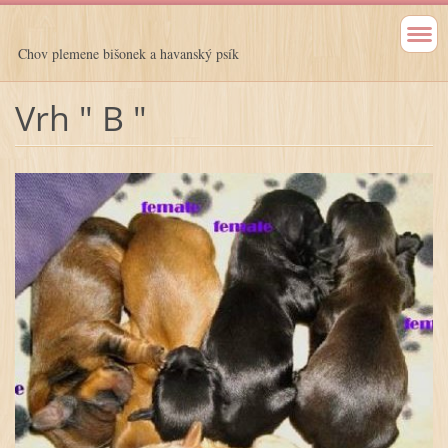
Chov plemene bišonek a havanský psík
Vrh " B "