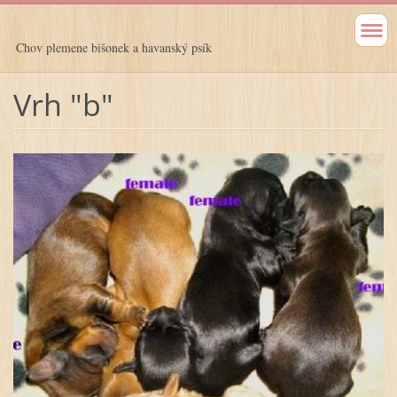
Chov plemene bišonek a havanský psík
Vrh "b"