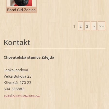
Bond Girl Zdejda
1
2
3
>
>>
Kontakt
Chovatelská stanice Zdejda
Lenka Jandová
Velká Buková 23
Křivoklát 270 23
604 386882
zdeskova
@seznam.
cz