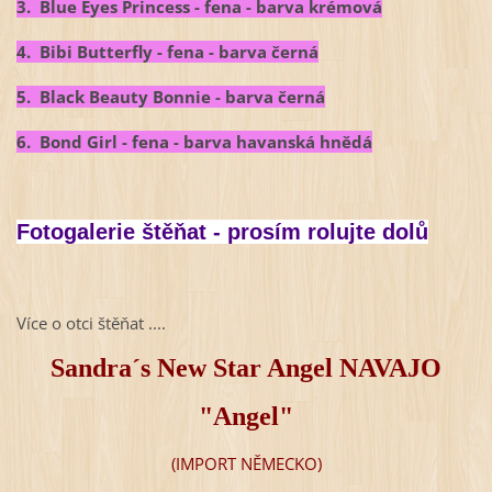
3. Blue Eyes Princess - fena - barva krémová
4. Bibi Butterfly - fena - barva černá
5. Black Beauty Bonnie - barva černá
6. Bond Girl - fena - barva havanská hnědá
Fotogalerie štěňat - prosím rolujte dolů
Více o otci štěňat ....
Sandra´s New Star Angel NAVAJO
"Angel"
(IMPORT NĚMECKO)