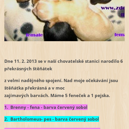
Dne 11. 2. 2013 se v naší chovatelské stanici narodilo 6
překrásných štěňátek
z velmi nadějného spojení. Nad moje očekávání jsou
štěňátka překrásná a v moc
zajímavých barvách. Máme 5 feneček a 1 pejska.
1. Brenny - fena - barva červený sobol
2. Bartholomeus- pes - barva červený sobol