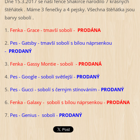
Dne 15.3.2017 se naší fence Shakirce narodilo 7 krásných
štěňátek . Máme 3 fenečky a 4 pejsky. Všechna štěňátka jsou
barvy sobolí .
1.
Fenka - Grace - tmavší sobolí -
PRODÁNA
2.
Pes - Gatsby - tmavší sobolí s bílou náprsenkou
-
PRODANÝ
3.
Fenka - Gassy Montie - sobolí -
PRODANÁ
4.
Pes - Google - sobolí světlejší -
PRODANÝ
5.
Pes - Gucci - sobolí s černým stínováním -
PRODANÝ
6.
Fenka - Galaxy - sobolí s bílou náprsenkou -
PRODÁNA
7.
Pes - Genius - sobolí -
PRODANÝ