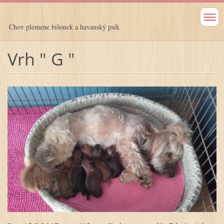
Chov plemene bišonek a havanský psík
Vrh " G "