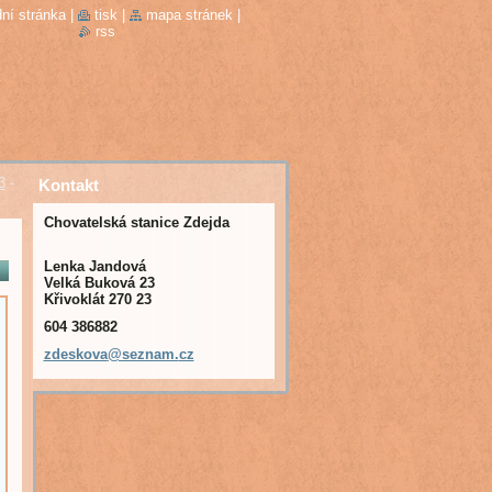
ní stránka
|
tisk
|
mapa stránek
|
rss
3
-
Kontakt
Chovatelská stanice Zdejda
Lenka Jandová
Velká Buková 23
Křivoklát 270 23
604 386882
zdeskova
@seznam.
cz