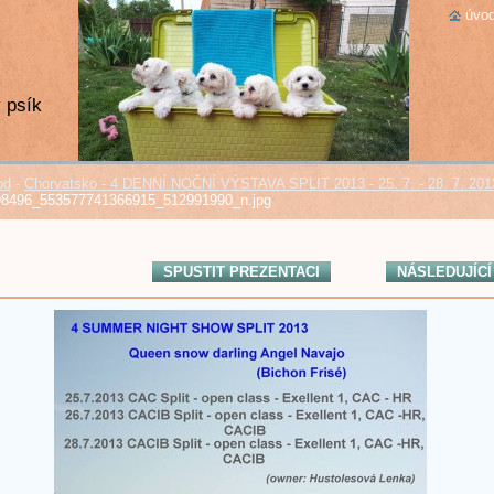
úvod
 psík
od
-
Chorvatsko - 4 DENNÍ NOČNÍ VÝSTAVA SPLIT 2013 - 25. 7. - 28. 7. 201
8496_553577741366915_512991990_n.jpg
SPUSTIT PREZENTACI
NÁSLEDUJÍCÍ