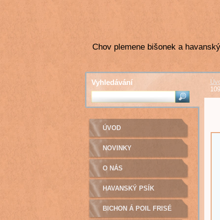
Chov plemene bišonek a havanský
Vyhledávání
Úv
109
ÚVOD
NOVINKY
O NÁS
HAVANSKÝ PSÍK
BICHON Á POIL FRISÉ