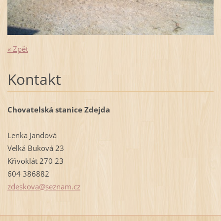
« Zpět
Kontakt
Chovatelská stanice Zdejda
Lenka Jandová
Velká Buková 23
Křivoklát 270 23
604 386882
zdeskova
@seznam.
cz