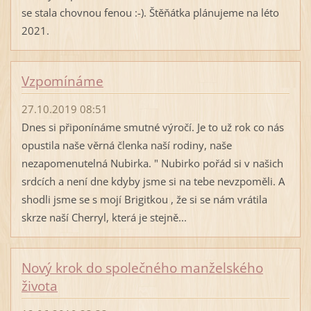
se stala chovnou fenou :-). Štěňátka plánujeme na léto
2021.
Vzpomínáme
27.10.2019 08:51
Dnes si připonínáme smutné výročí. Je to už rok co nás
opustila naše věrná členka naší rodiny, naše
nezapomenutelná Nubirka. " Nubirko pořád si v našich
srdcích a není dne kdyby jsme si na tebe nevzpoměli. A
shodli jsme se s mojí Brigitkou , že si se nám vrátila
skrze naší Cherryl, která je stejně...
Nový krok do společného manželského
života