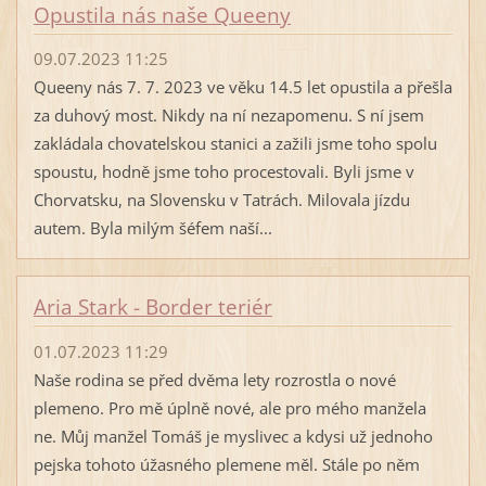
Opustila nás naše Queeny
09.07.2023 11:25
Queeny nás 7. 7. 2023 ve věku 14.5 let opustila a přešla
za duhový most. Nikdy na ní nezapomenu. S ní jsem
zakládala chovatelskou stanici a zažili jsme toho spolu
spoustu, hodně jsme toho procestovali. Byli jsme v
Chorvatsku, na Slovensku v Tatrách. Milovala jízdu
autem. Byla milým šéfem naší...
Aria Stark - Border teriér
01.07.2023 11:29
Naše rodina se před dvěma lety rozrostla o nové
plemeno. Pro mě úplně nové, ale pro mého manžela
ne. Můj manžel Tomáš je myslivec a kdysi už jednoho
pejska tohoto úžasného plemene měl. Stále po něm