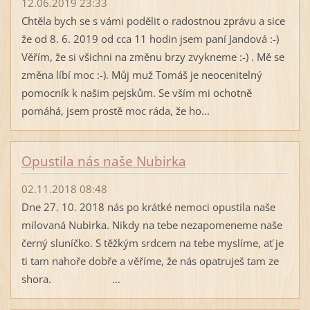
12.06.2019 23:33
Chtěla bych se s vámi podělit o radostnou zprávu a sice
že od 8. 6. 2019 od cca 11 hodin jsem paní Jandová :-)
Věřím, že si všichni na změnu brzy zvykneme :-) . Mě se
změna líbí moc :-). Můj muž Tomáš je neocenitelný
pomocník k našim pejskům. Se vším mi ochotně
pomáhá, jsem prostě moc ráda, že ho...
Opustila nás naše Nubirka
02.11.2018 08:48
Dne 27. 10. 2018 nás po krátké nemoci opustila naše
milovaná Nubirka. Nikdy na tebe nezapomeneme naše
černý sluníčko. S těžkým srdcem na tebe myslíme, ať je
ti tam nahoře dobře a věříme, že nás opatruješ tam ze
shora. ...