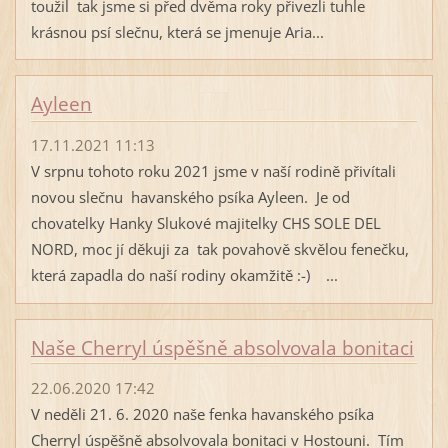
toužil tak jsme si před dvěma roky přivezli tuhle
krásnou psí slečnu, která se jmenuje Aria...
Ayleen
17.11.2021 11:13
V srpnu tohoto roku 2021 jsme v naší rodině přivítali
novou slečnu havanského psíka Ayleen. Je od
chovatelky Hanky Slukové majitelky CHS SOLE DEL
NORD, moc jí děkuji za tak povahově skvělou fenečku,
která zapadla do naší rodiny okamžitě :-) ...
Naše Cherryl úspěšně absolvovala bonitaci
22.06.2020 17:42
V neděli 21. 6. 2020 naše fenka havanského psíka
Cherryl úspěšně absolvovala bonitaci v Hostouni. Tím