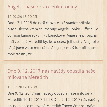
Angels - naše nová členka rodiny
15.02.2018 20:25
Dne 13.1.2018 do naší chovatelské stanice přibyla
bišoní slečna která se jmenuje Angels Cookie Official. Je
od mojí kamarádky Jitky Láničkové. Angels je příbuzná
naší zesnulé Meredithky. Je to dcera její sestry Magnolie
. A já jsem za to moc ráda. Angee je malý lumpík a jsme
moc šťastní, že jí...
Dne 9. 12. 2017 nás navždy opustila naše
milovaná Meredith
10.12.2017 15:38
Dne 9. 12. 2017 nás navždy opustila naše milovaná
Meredith 10.12.2017 15:23 Dne 9. 12. 2017 nás navždy
opustila naše milovaná Meredith Tango Amore , naše