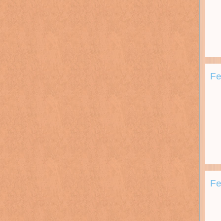
Fe
Fe