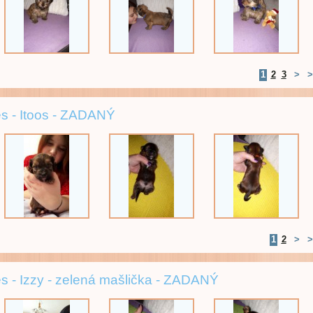
1
2
3
>
>
s - Itoos - ZADANÝ
1
2
>
>
s - Izzy - zelená mašlička - ZADANÝ