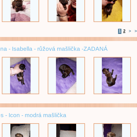
1
2
>
>
na - Isabella - růžová mašlička -ZADANÁ
s - Icon - modrá mašlička