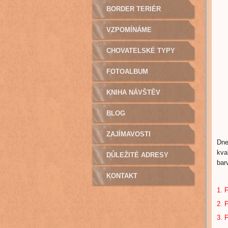
BORDER TERIÉR
VZPOMÍNÁME
CHOVATELSKÉ TYPY
FOTOALBUM
KNIHA NÁVŠTĚV
BLOG
ZAJÍMAVOSTI
Dne
kva
DŮLEŽITÉ ADRESY
bar
KONTAKT
1. 
2. 
3. 