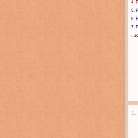
4. 
5. 
6. 
7. 
...r
1.