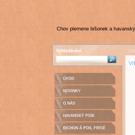
Chov plemene bišonek a havanský
Vyhledávání
Úv
Vrh
ÚVOD
NOVINKY
O NÁS
HAVANSKÝ PSÍK
BICHON Á POIL FRISÉ