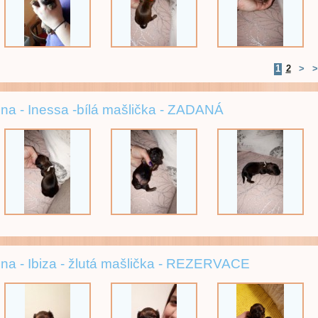
1
2
>
>
na - Inessa -bílá mašlička - ZADANÁ
na - Ibiza - žlutá mašlička - REZERVACE