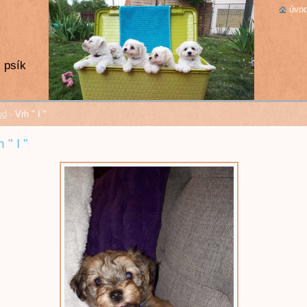
úvod
 psík
od
-
Vrh " I "
 " I "