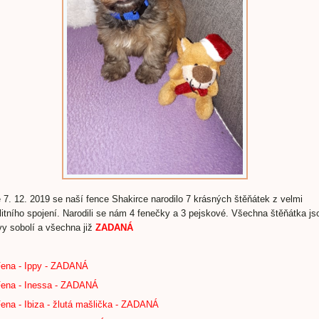
 7. 12. 2019 se naší fence Shakirce narodilo 7 krásných štěňátek z velmi
litního spojení. Narodili se nám 4 fenečky a 3 pejskové. Všechna štěňátka js
vy sobolí a všechna již
ZADANÁ
Fena - Ippy - ZADANÁ
Fena - Inessa - ZADANÁ
Fena - Ibiza - žlutá mašlička - ZADANÁ