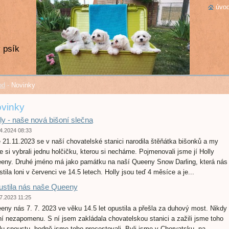
úvod
 psík
od
-
Novinky
vinky
ly - naše nová bišoní slečna
4.2024 08:33
 21.11.2023 se v naší chovatelské stanici narodila štěňátka bišonků a my
e si vybrali jednu holčičku, kterou si necháme. Pojmenovali jsme jí Holly
eny. Druhé jméno má jako památku na naší Queeny Snow Darling, která nás
tila loni v červenci ve 14.5 letech. Holly jsou teď 4 měsíce a je...
stila nás naše Queeny
7.2023 11:25
eny nás 7. 7. 2023 ve věku 14.5 let opustila a přešla za duhový most. Nikdy
ní nezapomenu. S ní jsem zakládala chovatelskou stanici a zažili jsme toho
lu spoustu, hodně jsme toho procestovali. Byli jsme v Chorvatsku, na