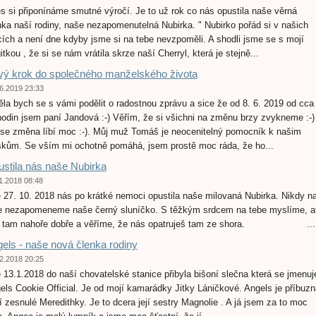
s si připonínáme smutné výročí. Je to už rok co nás opustila naše věrná
nka naší rodiny, naše nezapomenutelná Nubirka. " Nubirko pořád si v našich
cích a není dne kdyby jsme si na tebe nevzpoměli. A shodli jsme se s mojí
itkou , že si se nám vrátila skrze naší Cherryl, která je stejně...
ý krok do společného manželského života
6.2019 23:33
ěla bych se s vámi podělit o radostnou zprávu a sice že od 8. 6. 2019 od cca
hodin jsem paní Jandová :-) Věřím, že si všichni na změnu brzy zvykneme :-) 
se změna líbí moc :-). Můj muž Tomáš je neocenitelný pomocník k našim
skům. Se vším mi ochotně pomáhá, jsem prostě moc ráda, že ho...
stila nás naše Nubirka
1.2018 08:48
 27. 10. 2018 nás po krátké nemoci opustila naše milovaná Nubirka. Nikdy n
e nezapomeneme naše černý sluníčko. S těžkým srdcem na tebe myslíme, a
ti tam nahoře dobře a věříme, že nás opatruješ tam ze shora. ...
els - naše nová členka rodiny
2.2018 20:25
 13.1.2018 do naší chovatelské stanice přibyla bišoní slečna která se jmenuj
els Cookie Official. Je od mojí kamarádky Jitky Láničkové. Angels je příbuzn
í zesnulé Meredithky. Je to dcera její sestry Magnolie . A já jsem za to moc