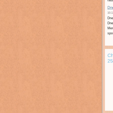
rád
Dne
10.1
Dne
Dne
Mer
spo
Ch
25