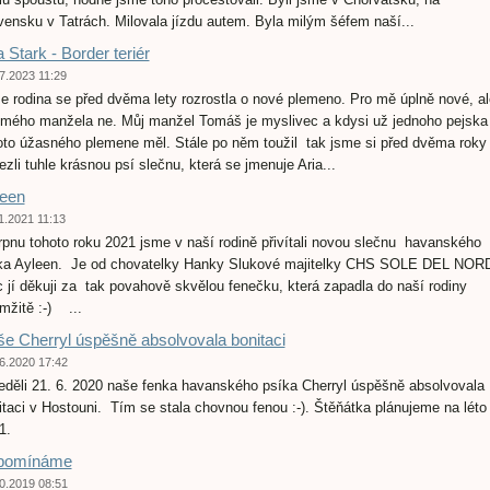
vensku v Tatrách. Milovala jízdu autem. Byla milým šéfem naší...
a Stark - Border teriér
7.2023 11:29
e rodina se před dvěma lety rozrostla o nové plemeno. Pro mě úplně nové, al
 mého manžela ne. Můj manžel Tomáš je myslivec a kdysi už jednoho pejska
oto úžasného plemene měl. Stále po něm toužil tak jsme si před dvěma roky
ezli tuhle krásnou psí slečnu, která se jmenuje Aria...
een
1.2021 11:13
rpnu tohoto roku 2021 jsme v naší rodině přivítali novou slečnu havanského
ka Ayleen. Je od chovatelky Hanky Slukové majitelky CHS SOLE DEL NOR
 jí děkuji za tak povahově skvělou fenečku, která zapadla do naší rodiny
mžitě :-) ...
e Cherryl úspěšně absolvovala bonitaci
6.2020 17:42
eděli 21. 6. 2020 naše fenka havanského psíka Cherryl úspěšně absolvovala
itaci v Hostouni. Tím se stala chovnou fenou :-). Štěňátka plánujeme na léto
2021.
pomínáme
0.2019 08:51