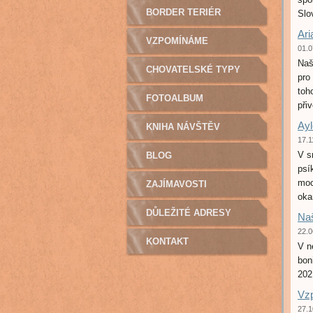
BORDER TERIÉR
Slo
Ari
VZPOMÍNÁME
01.0
Naš
CHOVATELSKÉ TYPY
pro
toh
FOTOALBUM
přiv
Ayl
KNIHA NÁVŠTĚV
17.1
V s
BLOG
psí
moc
ZAJÍMAVOSTI
oka
DŮLEŽITÉ ADRESY
Naš
22.0
KONTAKT
V n
bon
Vz
27.1