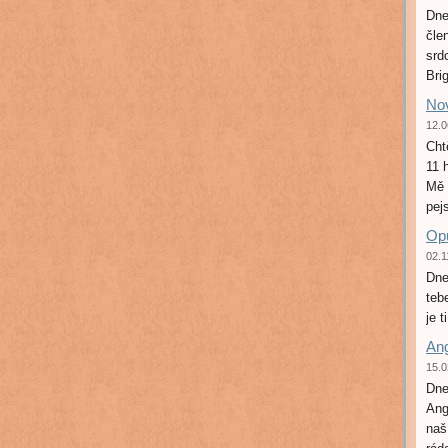
Dne
čle
srd
Brig
Nov
12.0
Cht
11 
Mě 
pej
Opu
02.1
Dne
teb
je 
Ang
15.0
Dne
Ang
naš