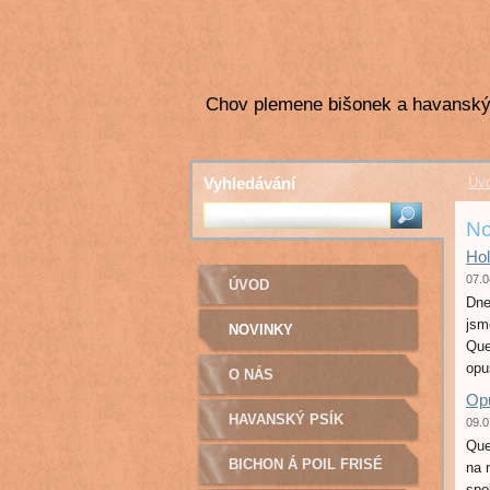
Chov plemene bišonek a havanský
Vyhledávání
Úv
No
Hol
07.0
ÚVOD
Dne
jsm
NOVINKY
Que
opus
O NÁS
Opu
HAVANSKÝ PSÍK
09.0
Que
BICHON Á POIL FRISÉ
na 
spo