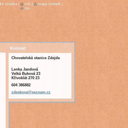
ní stránka
|
tisk
|
mapa stránek
|
rss
Kontakt
Chovatelská stanice Zdejda
Lenka Jandová
Velká Buková 23
Křivoklát 270 23
604 386882
zdeskova
@seznam.
cz