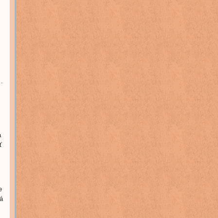
.
a
ť
e
á