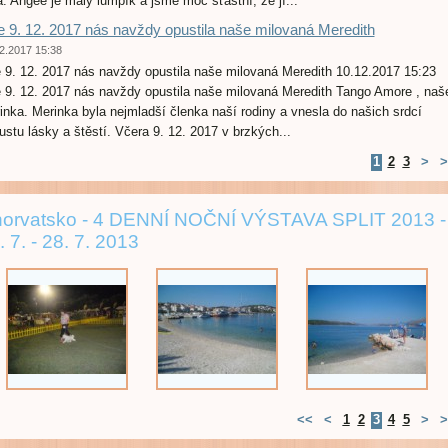
a. Angee je malý lumpík a jsme moc šťastní, že jí...
 9. 12. 2017 nás navždy opustila naše milovaná Meredith
2.2017 15:38
 9. 12. 2017 nás navždy opustila naše milovaná Meredith 10.12.2017 15:23
 9. 12. 2017 nás navždy opustila naše milovaná Meredith Tango Amore , naš
inka. Merinka byla nejmladší členka naší rodiny a vnesla do našich srdcí
ustu lásky a štěstí. Včera 9. 12. 2017 v brzkých...
1
2
3
>
>
orvatsko - 4 DENNÍ NOČNÍ VÝSTAVA SPLIT 2013 -
. 7. - 28. 7. 2013
<<
<
1
2
3
4
5
>
>