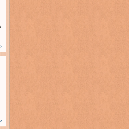
e
>
>